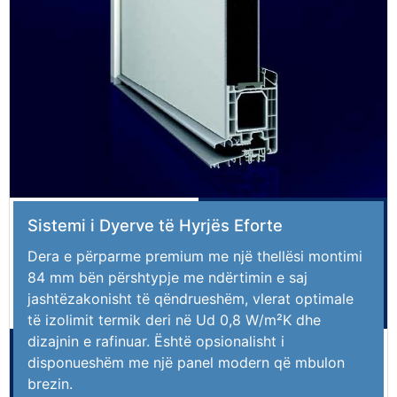
Sistemi i Dyerve të Hyrjës Eforte
Dera e përparme premium me një thellësi montimi
84 mm bën përshtypje me ndërtimin e saj
jashtëzakonisht të qëndrueshëm, vlerat optimale
të izolimit termik deri në Ud 0,8 W/m²K dhe
dizajnin e rafinuar. Është opsionalisht i
disponueshëm me një panel modern që mbulon
brezin.