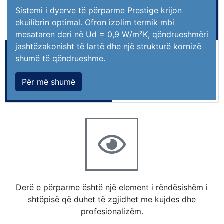
Sistemi i dyerve të përparme Prestige krijon
ekuilibrin optimal. Ofron izolim termik mbi
mesataren deri në Ud = 0,9 W/m²K, qëndrueshmëri
jashtëzakonisht të lartë dhe një strukturë kornizë
shumë të qëndrueshme.
Për më shumë
Derë e përparme është një element i rëndësishëm i
shtëpisë që duhet të zgjidhet me kujdes dhe
profesionalizëm.