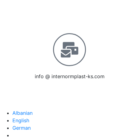
+ 383 44 539 537
+ 383 44 431 742
+ 383 44 126 547
info @ internormplast-ks.com
Të gjitha të drejtat janë të rezervuara © 1999 – 2023
INTERNORM Plast
Albanian
English
German